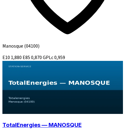
Manosque
(04100)
E10
1,880
E85
0,870
GPLc
0,959
TotalEnergies — MANOSQUE