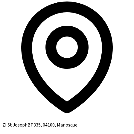
ZI St JosephBP335, 04100, Manosque