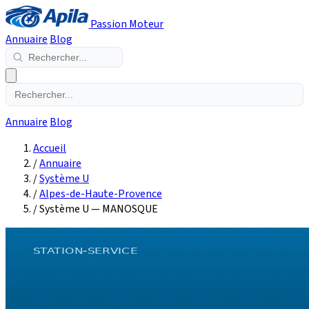
Passion Moteur
Annuaire
Blog
Annuaire
Blog
Accueil
/
Annuaire
/
Système U
/
Alpes-de-Haute-Provence
/
Système U — MANOSQUE