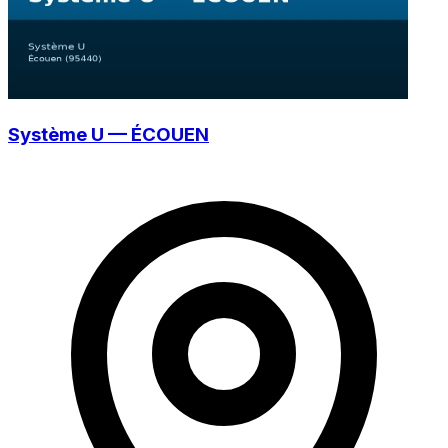
Système U — ÉCOUEN