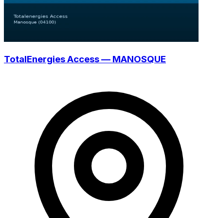
TotalEnergies Access — MANOSQUE