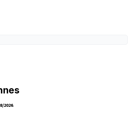
annes
08/2026
.