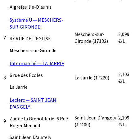
Aigrefeuille-D'aunis
Système U — MESCHERS-
SUR-GIRONDE
Meschers-sur-
2,099
7
47 RUE DE L'EGLISE
Gironde
(17132)
€/L
Meschers-sur-Gironde
Intermarché — LA JARRIE
2,103
6 rue des Ecoles
8
La Jarrie
(17220)
€/L
La Jarrie
Leclerc — SAINT JEAN
D'ANGELY
Saint Jean D'angely
2,109
Zac de la Grenoblerie, 6 Rue
9
(17400)
€/L
Roger Menaud
Saint Jean D'angely