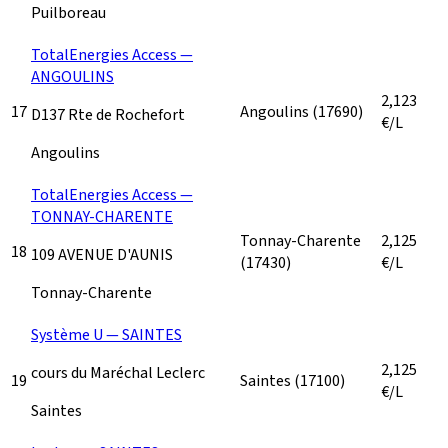
Puilboreau
TotalEnergies Access —
ANGOULINS
2,123
17
Angoulins
(17690)
D137 Rte de Rochefort
€/L
Angoulins
TotalEnergies Access —
TONNAY-CHARENTE
Tonnay-Charente
2,125
18
109 AVENUE D'AUNIS
(17430)
€/L
Tonnay-Charente
Système U — SAINTES
2,125
cours du Maréchal Leclerc
19
Saintes
(17100)
€/L
Saintes