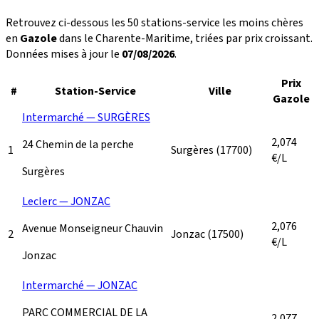
Retrouvez ci-dessous les 50 stations-service les moins chères
en
Gazole
dans le Charente-Maritime, triées par prix croissant.
Données mises à jour le
07/08/2026
.
Prix
#
Station-Service
Ville
Gazole
Intermarché — SURGÈRES
2,074
24 Chemin de la perche
1
Surgères
(17700)
€/L
Surgères
Leclerc — JONZAC
2,076
Avenue Monseigneur Chauvin
2
Jonzac
(17500)
€/L
Jonzac
Intermarché — JONZAC
PARC COMMERCIAL DE LA
2,077