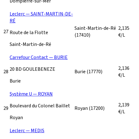
Dompierre-sur-Mer
Leclerc — SAINT-MARTIN-DE-
RÉ
Saint-Martin-de-Ré
2,135
27
Route de la Flotte
(17410)
€/L
Saint-Martin-de-Ré
Carrefour Contact — BURIE
2,136
20 BD GOULEBENEZE
28
Burie
(17770)
€/L
Burie
Système U — ROYAN
2,139
Boulevard du Colonel Baillet
29
Royan
(17200)
€/L
Royan
Leclerc — MEDIS