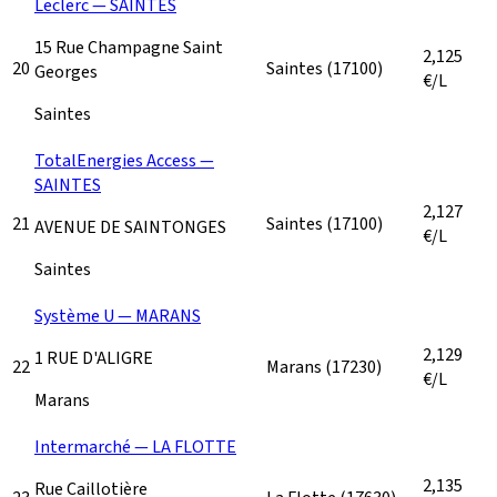
Leclerc — SAINTES
15 Rue Champagne Saint
2,125
20
Saintes
(17100)
Georges
€/L
Saintes
TotalEnergies Access —
SAINTES
2,127
21
Saintes
(17100)
AVENUE DE SAINTONGES
€/L
Saintes
Système U — MARANS
2,129
1 RUE D'ALIGRE
22
Marans
(17230)
€/L
Marans
Intermarché — LA FLOTTE
2,135
Rue Caillotière