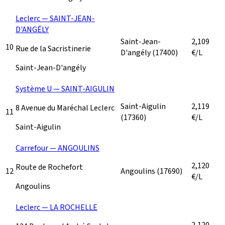
Leclerc — SAINT-JEAN-
D'ANGÉLY
Saint-Jean-
2,109
10
Rue de la Sacristinerie
D'angély
(17400)
€/L
Saint-Jean-D'angély
Système U — SAINT-AIGULIN
Saint-Aigulin
2,119
8 Avenue du Maréchal Leclerc
11
(17360)
€/L
Saint-Aigulin
Carrefour — ANGOULINS
2,120
Route de Rochefort
12
Angoulins
(17690)
€/L
Angoulins
Leclerc — LA ROCHELLE
2,120