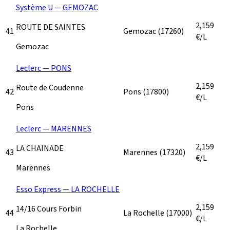
Système U — GEMOZAC
2,159
ROUTE DE SAINTES
41
Gemozac
(17260)
€/L
Gemozac
Leclerc — PONS
2,159
Route de Coudenne
42
Pons
(17800)
€/L
Pons
Leclerc — MARENNES
2,159
LA CHAINADE
43
Marennes
(17320)
€/L
Marennes
Esso Express — LA ROCHELLE
2,159
14/16 Cours Forbin
44
La Rochelle
(17000)
€/L
La Rochelle