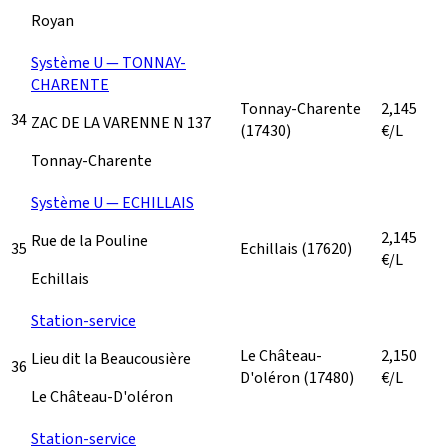
Royan
Système U — TONNAY-
CHARENTE
Tonnay-Charente
2,145
34
ZAC DE LA VARENNE N 137
(17430)
€/L
Tonnay-Charente
Système U — ECHILLAIS
2,145
Rue de la Pouline
35
Echillais
(17620)
€/L
Echillais
Station-service
Le Château-
2,150
Lieu dit la Beaucousière
36
D'oléron
(17480)
€/L
Le Château-D'oléron
Station-service