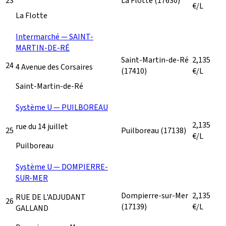
23
La Flotte
(17630)
€/L
La Flotte
Intermarché — SAINT-
MARTIN-DE-RÉ
Saint-Martin-de-Ré
2,135
24
4 Avenue des Corsaires
(17410)
€/L
Saint-Martin-de-Ré
Système U — PUILBOREAU
2,135
rue du 14 juillet
25
Puilboreau
(17138)
€/L
Puilboreau
Système U — DOMPIERRE-
SUR-MER
Dompierre-sur-Mer
2,135
RUE DE L'ADJUDANT
26
(17139)
€/L
GALLAND