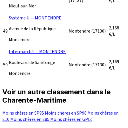
(17137)
€/L
Nieul-sur-Mer
Système U — MONTENDRE
2,168
Avenue de la République
49
Montendre
(17130)
€/L
Montendre
Intermarché — MONTENDRE
2,169
Boulevard de Saintonge
50
Montendre
(17130)
€/L
Montendre
Voir un autre classement dans le
Charente-Maritime
Moins chères en SP95
Moins chères en SP98
Moins chères en
E10
Moins chères en E85
Moins chères en GPLc