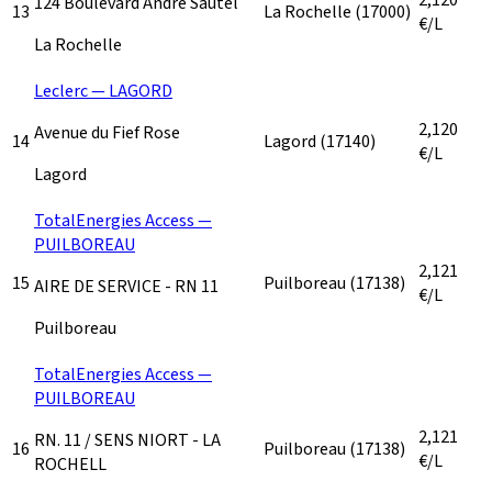
124 Boulevard André Sautel
13
La Rochelle
(17000)
€/L
La Rochelle
Leclerc — LAGORD
2,120
Avenue du Fief Rose
14
Lagord
(17140)
€/L
Lagord
TotalEnergies Access —
PUILBOREAU
2,121
15
Puilboreau
(17138)
AIRE DE SERVICE - RN 11
€/L
Puilboreau
TotalEnergies Access —
PUILBOREAU
2,121
RN. 11 / SENS NIORT - LA
16
Puilboreau
(17138)
€/L
ROCHELL