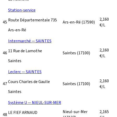
Station-service
2,160
Route Départementale 735
45
Ars-en-Ré
(17590)
€/L
Ars-en-Ré
Intermarché — SAINTES
2,160
11 Rue de Lamothe
46
Saintes
(17100)
€/L
Saintes
Leclerc — SAINTES
2,160
Cours Charles de Gaulle
47
Saintes
(17100)
€/L
Saintes
Système U — NIEUL-SUR-MER
Nieul-sur-Mer
2,165
LE FIEF ARNAUD
48