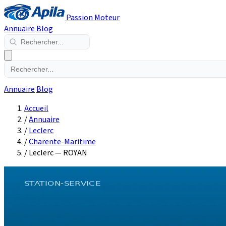
Passion Moteur
Annuaire
Blog
Annuaire
Blog
Accueil
/
Annuaire
/
Leclerc
/
Charente-Maritime
/
Leclerc — ROYAN