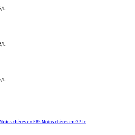
€/L
€/L
€/L
Moins chères en E85
Moins chères en GPLc