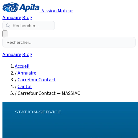
Passion Moteur
Annuaire
Blog
Annuaire
Blog
Accueil
/
Annuaire
/
Carrefour Contact
/
Cantal
/
Carrefour Contact — MASSIAC