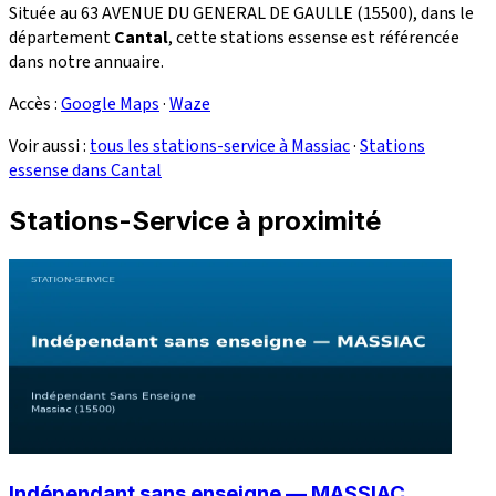
Située au 63 AVENUE DU GENERAL DE GAULLE (15500), dans le
département
Cantal
, cette stations essense est référencée
dans notre annuaire.
Accès :
Google Maps
·
Waze
Voir aussi :
tous les stations-service à Massiac
·
Stations
essense dans Cantal
Stations-Service à proximité
Indépendant sans enseigne — MASSIAC