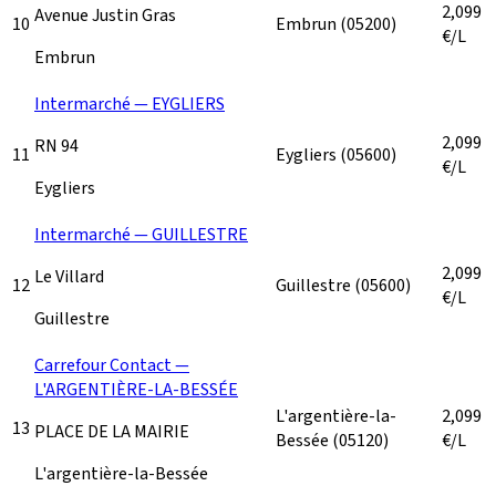
2,099
Avenue Justin Gras
10
Embrun
(05200)
€/L
Embrun
Intermarché — EYGLIERS
2,099
RN 94
11
Eygliers
(05600)
€/L
Eygliers
Intermarché — GUILLESTRE
2,099
Le Villard
12
Guillestre
(05600)
€/L
Guillestre
Carrefour Contact —
L'ARGENTIÈRE-LA-BESSÉE
L'argentière-la-
2,099
13
PLACE DE LA MAIRIE
Bessée
(05120)
€/L
L'argentière-la-Bessée