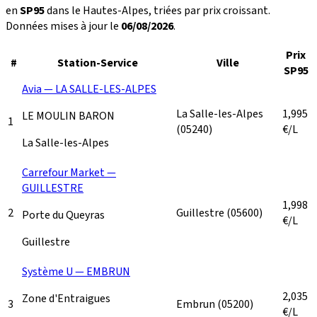
en
SP95
dans le Hautes-Alpes, triées par prix croissant.
Données mises à jour le
06/08/2026
.
Prix
#
Station-Service
Ville
SP95
Avia — LA SALLE-LES-ALPES
La Salle-les-Alpes
1,995
LE MOULIN BARON
1
(05240)
€/L
La Salle-les-Alpes
Carrefour Market —
GUILLESTRE
1,998
2
Guillestre
(05600)
Porte du Queyras
€/L
Guillestre
Système U — EMBRUN
2,035
Zone d'Entraigues
3
Embrun
(05200)
€/L