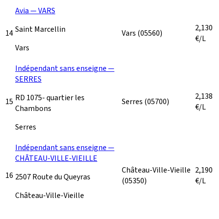
Avia — VARS
2,130
Saint Marcellin
14
Vars
(05560)
€/L
Vars
Indépendant sans enseigne —
SERRES
2,138
RD 1075- quartier les
15
Serres
(05700)
€/L
Chambons
Serres
Indépendant sans enseigne —
CHÂTEAU-VILLE-VIEILLE
Château-Ville-Vieille
2,190
16
2507 Route du Queyras
(05350)
€/L
Château-Ville-Vieille