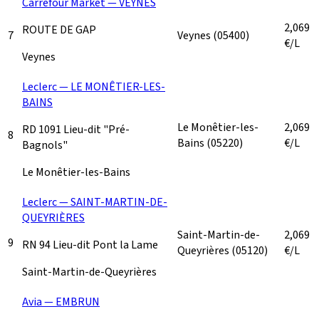
Carrefour Market — VEYNES
2,069
ROUTE DE GAP
7
Veynes
(05400)
€/L
Veynes
Leclerc — LE MONÊTIER-LES-
BAINS
Le Monêtier-les-
2,069
RD 1091 Lieu-dit "Pré-
8
Bains
(05220)
€/L
Bagnols"
Le Monêtier-les-Bains
Leclerc — SAINT-MARTIN-DE-
QUEYRIÈRES
Saint-Martin-de-
2,069
9
RN 94 Lieu-dit Pont la Lame
Queyrières
(05120)
€/L
Saint-Martin-de-Queyrières
Avia — EMBRUN