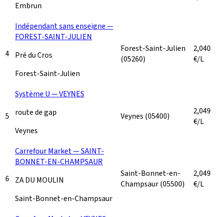
Embrun
Indépendant sans enseigne —
FOREST-SAINT-JULIEN
Forest-Saint-Julien
2,040
4
Pré du Cros
(05260)
€/L
Forest-Saint-Julien
Système U — VEYNES
2,049
route de gap
5
Veynes
(05400)
€/L
Veynes
Carrefour Market — SAINT-
BONNET-EN-CHAMPSAUR
Saint-Bonnet-en-
2,049
6
ZA DU MOULIN
Champsaur
(05500)
€/L
Saint-Bonnet-en-Champsaur