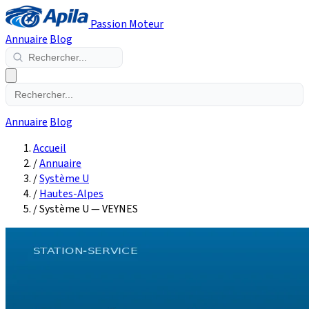
Passion Moteur
Annuaire
Blog
Annuaire
Blog
Accueil
/
Annuaire
/
Système U
/
Hautes-Alpes
/
Système U — VEYNES