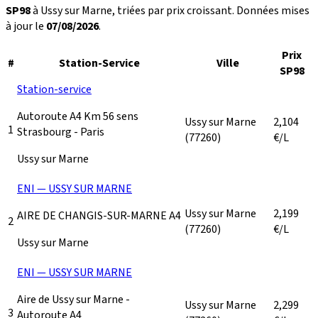
SP98
à Ussy sur Marne, triées par prix croissant. Données mises
à jour le
07/08/2026
.
Prix
#
Station-Service
Ville
SP98
Station-service
Autoroute A4 Km 56 sens
Ussy sur Marne
2,104
1
Strasbourg - Paris
(77260)
€/L
Ussy sur Marne
ENI — USSY SUR MARNE
Ussy sur Marne
2,199
AIRE DE CHANGIS-SUR-MARNE A4
2
(77260)
€/L
Ussy sur Marne
ENI — USSY SUR MARNE
Aire de Ussy sur Marne -
Ussy sur Marne
2,299
3
Autoroute A4