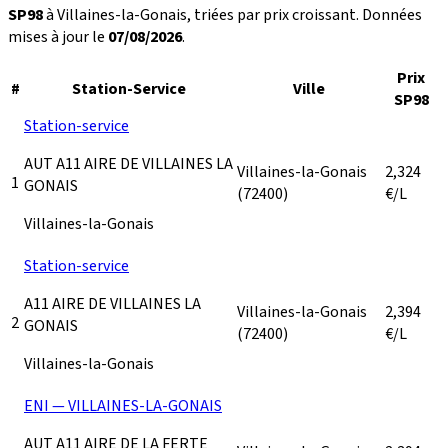
SP98
à Villaines-la-Gonais, triées par prix croissant. Données
mises à jour le
07/08/2026
.
Prix
#
Station-Service
Ville
SP98
Station-service
AUT A11 AIRE DE VILLAINES LA
Villaines-la-Gonais
2,324
1
GONAIS
(72400)
€/L
Villaines-la-Gonais
Station-service
A11 AIRE DE VILLAINES LA
Villaines-la-Gonais
2,394
2
GONAIS
(72400)
€/L
Villaines-la-Gonais
ENI — VILLAINES-LA-GONAIS
AUT A11 AIRE DE LA FERTE