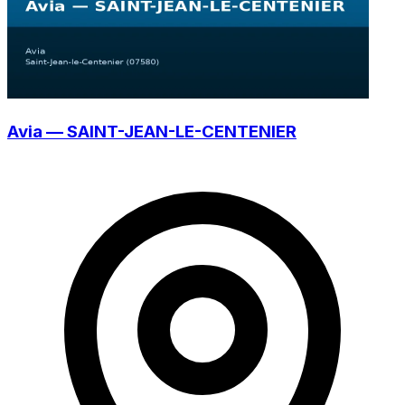
Avia — SAINT-JEAN-LE-CENTENIER