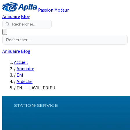
Passion Moteur
Annuaire
Blog
Annuaire
Blog
Accueil
/
Annuaire
/
Eni
/
Ardèche
/
ENI — LAVILLEDIEU