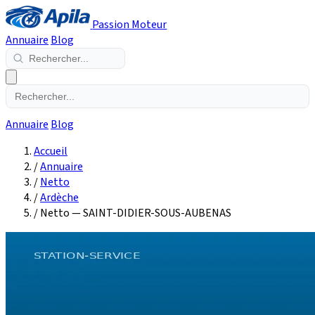
Passion Moteur
Annuaire
Blog
Annuaire
Blog
Accueil
/
Annuaire
/
Netto
/
Ardèche
/
Netto — SAINT-DIDIER-SOUS-AUBENAS