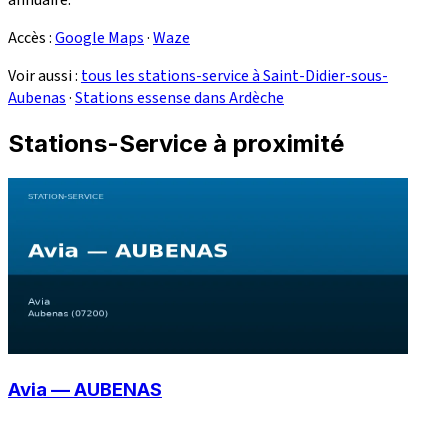
Accès :
Google Maps
·
Waze
Voir aussi :
tous les stations-service à Saint-Didier-sous-
Aubenas
·
Stations essense dans Ardèche
Stations-Service à proximité
Avia — AUBENAS