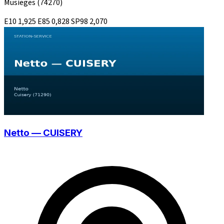
Musieges
(74270)
E10
1,925
E85
0,828
SP98
2,070
Netto — CUISERY