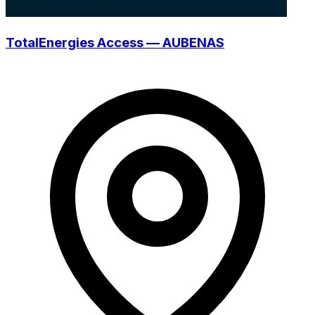
TotalEnergies Access — AUBENAS