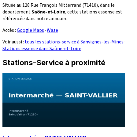
Située au 128 Rue François Mitterrand (71410), dans le
département
Saône-et-Loire
, cette stations essense est
référencée dans notre annuaire.
Accès :
Google Maps
·
Waze
Voir aussi :
tous les stations-service à Sanvignes-les-Mines
·
Stations essense dans Saône-et-Loire
Stations-Service à proximité