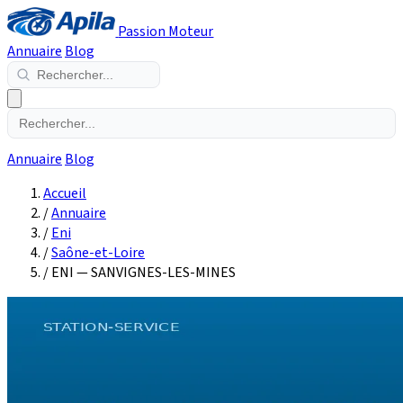
Passion Moteur
Annuaire
Blog
Annuaire
Blog
Accueil
/
Annuaire
/
Eni
/
Saône-et-Loire
/
ENI — SANVIGNES-LES-MINES