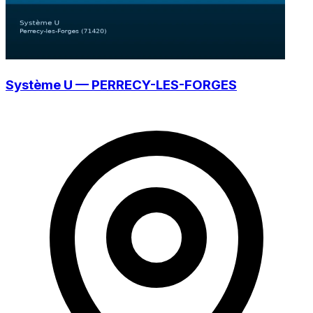
Système U — PERRECY-LES-FORGES