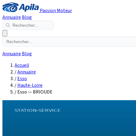
Passion Moteur
Annuaire
Blog
Annuaire
Blog
Accueil
/
Annuaire
/
Esso
/
Haute-Loire
/
Esso — BRIOUDE