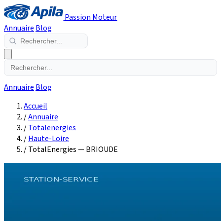
Passion Moteur
Annuaire
Blog
Annuaire
Blog
Accueil
/
Annuaire
/
Totalenergies
/
Haute-Loire
/
TotalEnergies — BRIOUDE