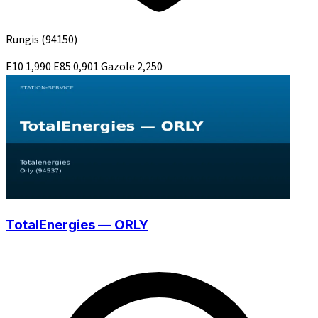
Rungis
(94150)
E10
1,990
E85
0,901
Gazole
2,250
TotalEnergies — ORLY