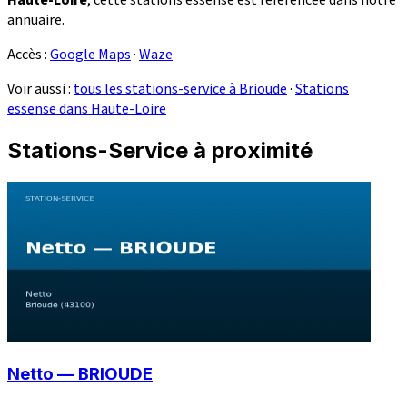
annuaire.
Accès :
Google Maps
·
Waze
Voir aussi :
tous les stations-service à Brioude
·
Stations
essense dans Haute-Loire
Stations-Service à proximité
Netto — BRIOUDE