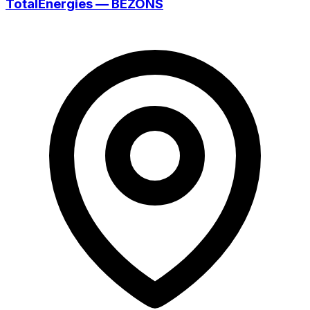
TotalEnergies — BEZONS