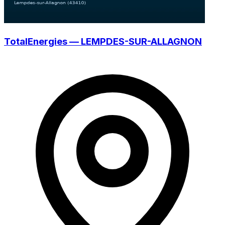
TotalEnergies — LEMPDES-SUR-ALLAGNON