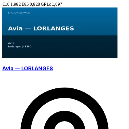
E10
1,982
E85
0,828
GPLc
1,097
Avia — LORLANGES