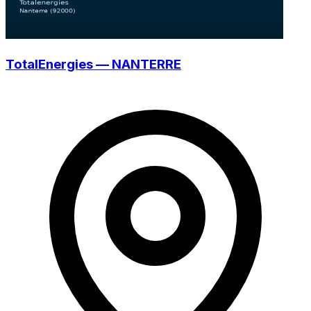
TotalEnergies — NANTERRE