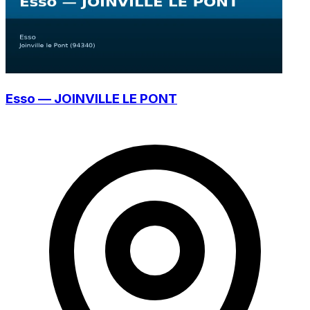
Esso — JOINVILLE LE PONT