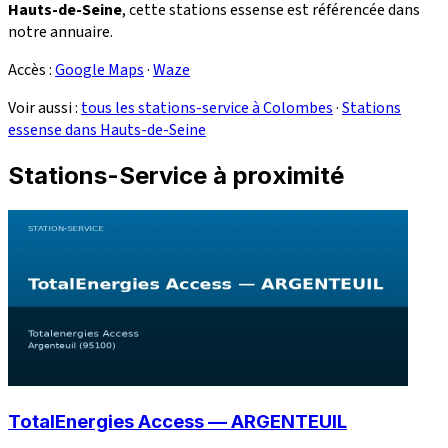
Hauts-de-Seine
, cette stations essense est référencée dans
notre annuaire.
Accès :
Google Maps
·
Waze
Voir aussi :
tous les stations-service à Colombes
·
Stations
essense dans Hauts-de-Seine
Stations-Service à proximité
TotalEnergies Access — ARGENTEUIL