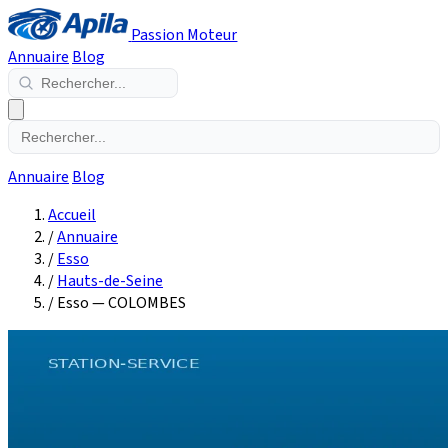
Passion Moteur
Annuaire
Blog
Annuaire
Blog
Accueil
/
Annuaire
/
Esso
/
Hauts-de-Seine
/
Esso — COLOMBES