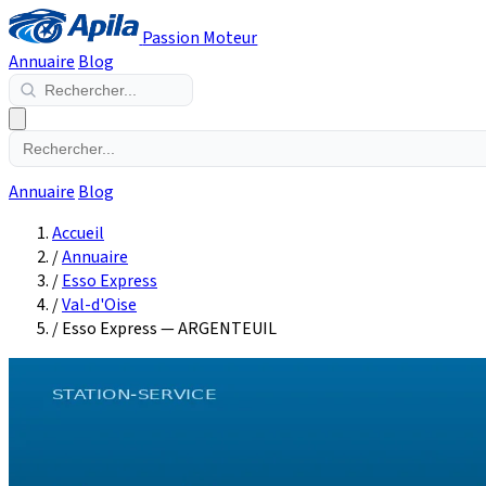
Passion Moteur
Annuaire
Blog
Annuaire
Blog
Accueil
/
Annuaire
/
Esso Express
/
Val-d'Oise
/
Esso Express — ARGENTEUIL