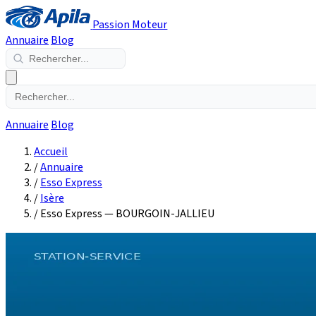
Passion Moteur
Annuaire
Blog
Annuaire
Blog
Accueil
/
Annuaire
/
Esso Express
/
Isère
/
Esso Express — BOURGOIN-JALLIEU