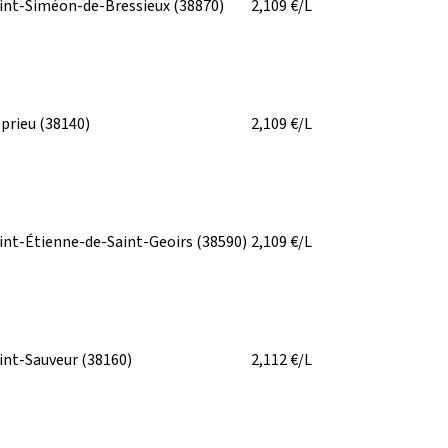
int-Siméon-de-Bressieux
(38870)
2,109
€/L
prieu
(38140)
2,109
€/L
int-Étienne-de-Saint-Geoirs
(38590)
2,109
€/L
int-Sauveur
(38160)
2,112
€/L