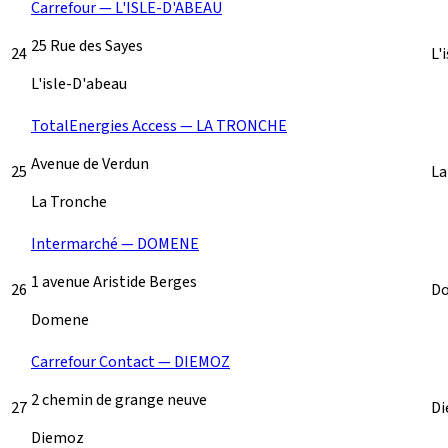
Carrefour — L'ISLE-D'ABEAU
25 Rue des Sayes
24
L'
L'isle-D'abeau
TotalEnergies Access — LA TRONCHE
Avenue de Verdun
25
La
La Tronche
Intermarché — DOMENE
1 avenue Aristide Berges
26
D
Domene
Carrefour Contact — DIEMOZ
2 chemin de grange neuve
27
D
Diemoz