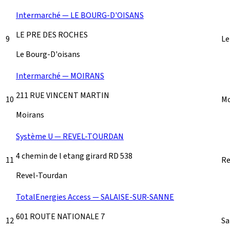
Intermarché — LE BOURG-D'OISANS
LE PRE DES ROCHES
9
Le
Le Bourg-D'oisans
Intermarché — MOIRANS
211 RUE VINCENT MARTIN
10
Mo
Moirans
Système U — REVEL-TOURDAN
4 chemin de l etang girard RD 538
11
Re
Revel-Tourdan
TotalEnergies Access — SALAISE-SUR-SANNE
601 ROUTE NATIONALE 7
12
Sa