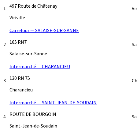
497 Route de Châtenay
1
Vi
Viriville
Carrefour — SALAISE-SUR-SANNE
165 RN7
2
Sa
Salaise-sur-Sanne
Intermarché — CHARANCIEU
130 RN 75
3
Ch
Charancieu
Intermarché — SAINT-JEAN-DE-SOUDAIN
ROUTE DE BOURGOIN
4
Sa
Saint-Jean-de-Soudain