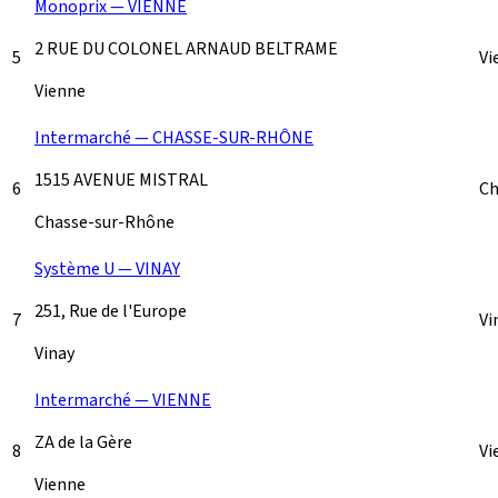
Monoprix — VIENNE
2 RUE DU COLONEL ARNAUD BELTRAME
5
Vi
Vienne
Intermarché — CHASSE-SUR-RHÔNE
1515 AVENUE MISTRAL
6
Ch
Chasse-sur-Rhône
Système U — VINAY
251, Rue de l'Europe
7
Vi
Vinay
Intermarché — VIENNE
ZA de la Gère
8
Vi
Vienne