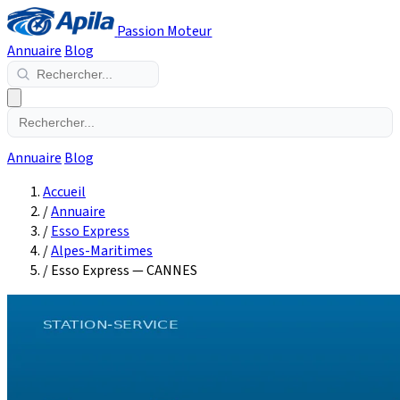
Passion Moteur
Annuaire
Blog
Annuaire
Blog
Accueil
/
Annuaire
/
Esso Express
/
Alpes-Maritimes
/
Esso Express — CANNES