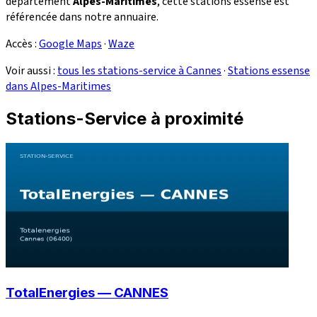
département
Alpes-Maritimes
, cette stations essense est
référencée dans notre annuaire.
Accès :
Google Maps
·
Waze
Voir aussi :
tous les stations-service à Cannes
·
Stations essense
dans Alpes-Maritimes
Stations-Service à proximité
TotalEnergies — CANNES