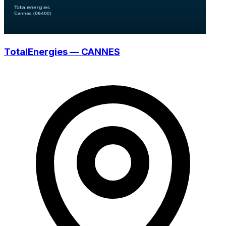
TotalEnergies — CANNES