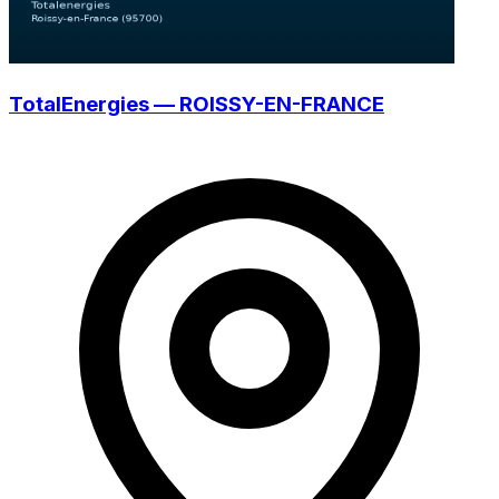
TotalEnergies — ROISSY-EN-FRANCE