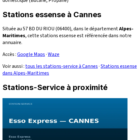
domestique (Butane, Propane)
Stations essense à Cannes
Située au 57 BD DU RIOU (06400), dans le département
Alpes-
Maritimes
, cette stations essense est référencée dans notre
annuaire.
Accès :
Google Maps
·
Waze
Voir aussi :
tous les stations-service à Cannes
·
Stations essense
dans Alpes-Maritimes
Stations-Service à proximité