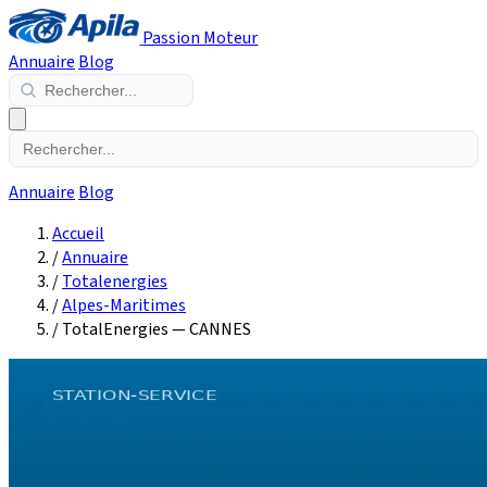
Passion Moteur
Annuaire
Blog
Annuaire
Blog
Accueil
/
Annuaire
/
Totalenergies
/
Alpes-Maritimes
/
TotalEnergies — CANNES