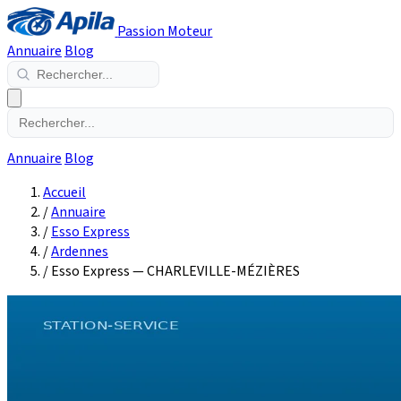
Passion Moteur
Annuaire
Blog
Annuaire
Blog
Accueil
/
Annuaire
/
Esso Express
/
Ardennes
/
Esso Express — CHARLEVILLE-MÉZIÈRES