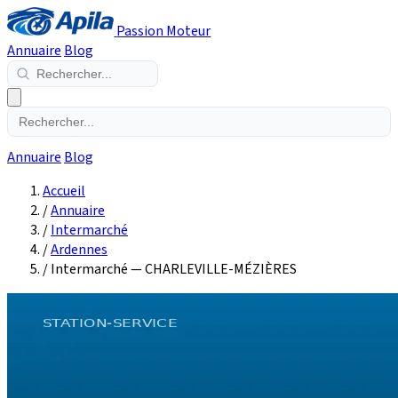
Passion Moteur
Annuaire
Blog
Annuaire
Blog
Accueil
/
Annuaire
/
Intermarché
/
Ardennes
/
Intermarché — CHARLEVILLE-MÉZIÈRES