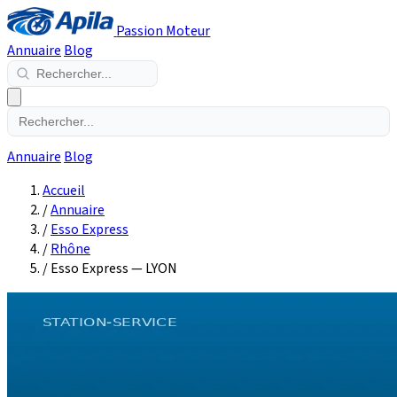
Passion Moteur
Annuaire
Blog
Annuaire
Blog
Accueil
/
Annuaire
/
Esso Express
/
Rhône
/
Esso Express — LYON