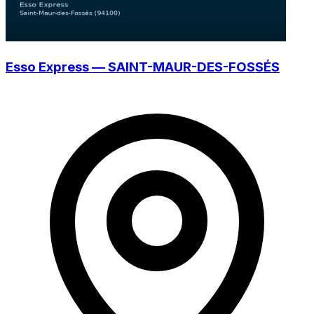
Esso Express — SAINT-MAUR-DES-FOSSÉS