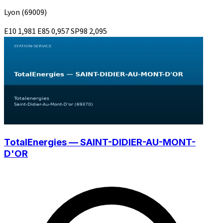
Lyon
(69009)
E10
1,981
E85
0,957
SP98
2,095
TotalEnergies — SAINT-DIDIER-AU-MONT-
D'OR