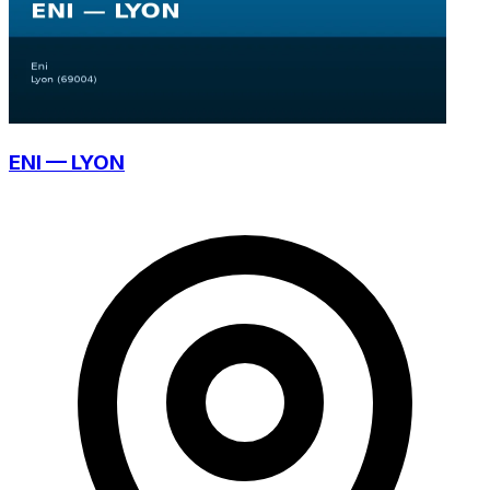
ENI — LYON