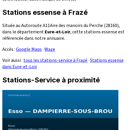
Stations essense à Frazé
Située au Autoroute A11Aire des manoirs du Perche (28160),
dans le département
Eure-et-Loir
, cette stations essense est
référencée dans notre annuaire.
Accès :
Google Maps
·
Waze
Voir aussi :
tous les stations-service à Frazé
·
Stations essense
dans Eure-et-Loir
Stations-Service à proximité