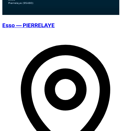
Esso — PIERRELAYE