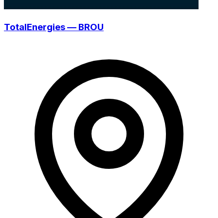
TotalEnergies — BROU