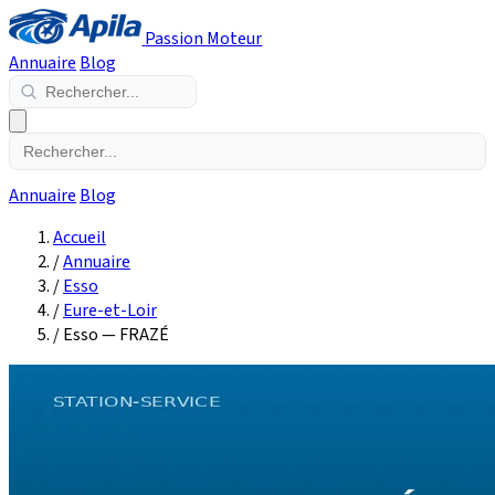
Passion Moteur
Annuaire
Blog
Annuaire
Blog
Accueil
/
Annuaire
/
Esso
/
Eure-et-Loir
/
Esso — FRAZÉ