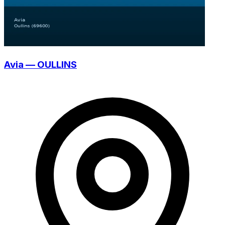
Avia — OULLINS