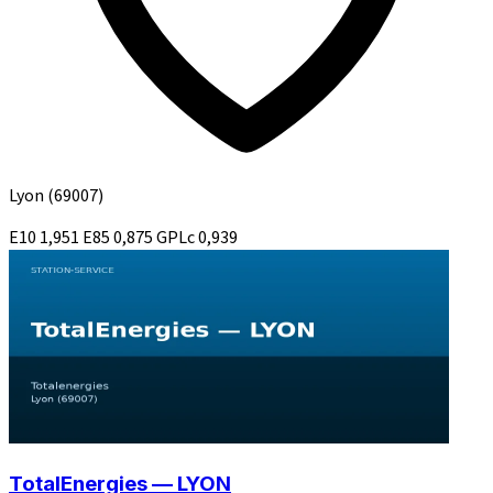
Lyon
(69007)
E10
1,951
E85
0,875
GPLc
0,939
TotalEnergies — LYON