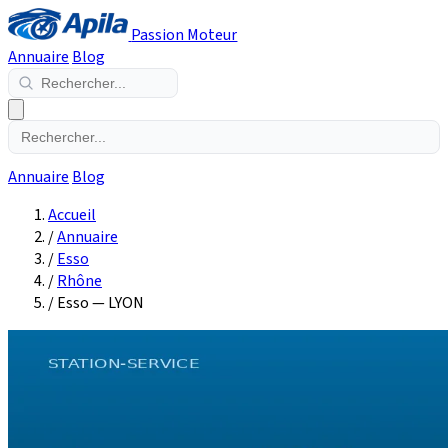
Passion Moteur
Annuaire
Blog
Annuaire
Blog
Accueil
/
Annuaire
/
Esso
/
Rhône
/
Esso — LYON