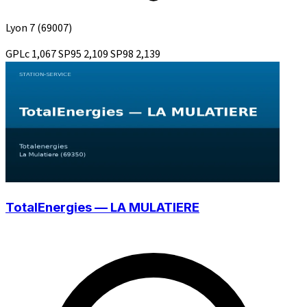
Lyon 7
(69007)
GPLc
1,067
SP95
2,109
SP98
2,139
TotalEnergies — LA MULATIERE