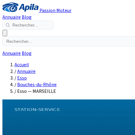
Passion Moteur
Annuaire
Blog
Annuaire
Blog
Accueil
/
Annuaire
/
Esso
/
Bouches-du-Rhône
/
Esso — MARSEILLE