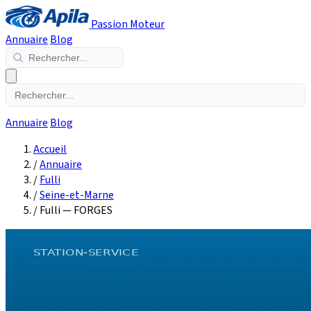
Passion Moteur
Annuaire
Blog
Annuaire
Blog
Accueil
/
Annuaire
/
Fulli
/
Seine-et-Marne
/
Fulli — FORGES