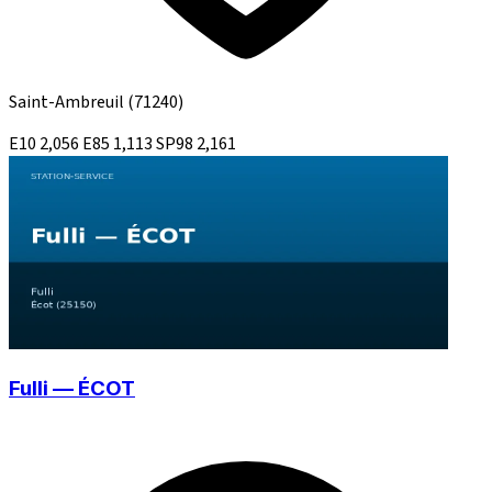
Saint-Ambreuil
(71240)
E10
2,056
E85
1,113
SP98
2,161
Fulli — ÉCOT