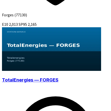
Forges
(77130)
E10
2,013
SP95
2,165
TotalEnergies — FORGES