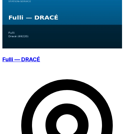
Fulli — DRACÉ