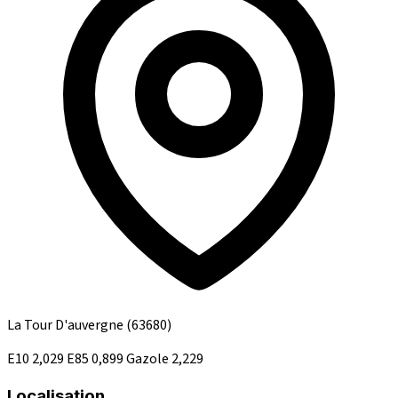
La Tour D'auvergne
(63680)
E10
2,029
E85
0,899
Gazole
2,229
Localisation