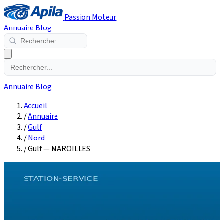
Passion Moteur
Annuaire
Blog
Annuaire
Blog
Accueil
/
Annuaire
/
Gulf
/
Nord
/
Gulf — MAROILLES