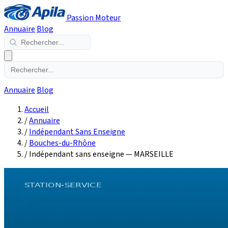
Passion Moteur
Annuaire
Blog
Annuaire
Blog
Accueil
/
Annuaire
/
Indépendant Sans Enseigne
/
Bouches-du-Rhône
/
Indépendant sans enseigne — MARSEILLE