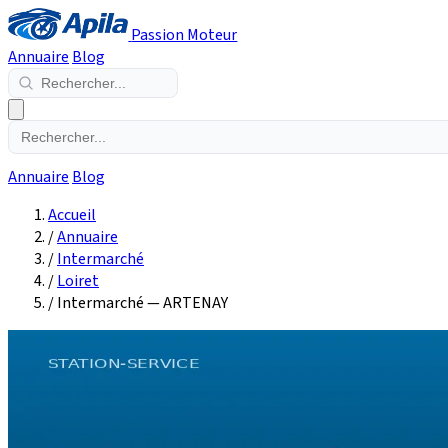
Passion Moteur
Annuaire
Blog
Annuaire
Blog
Accueil
/
Annuaire
/
Intermarché
/
Loiret
/
Intermarché — ARTENAY