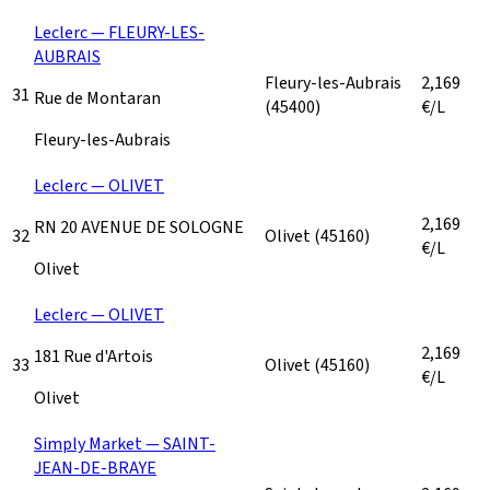
Leclerc — FLEURY-LES-
AUBRAIS
Fleury-les-Aubrais
2,169
31
Rue de Montaran
(45400)
€/L
Fleury-les-Aubrais
Leclerc — OLIVET
2,169
RN 20 AVENUE DE SOLOGNE
32
Olivet
(45160)
€/L
Olivet
Leclerc — OLIVET
2,169
181 Rue d'Artois
33
Olivet
(45160)
€/L
Olivet
Simply Market — SAINT-
JEAN-DE-BRAYE