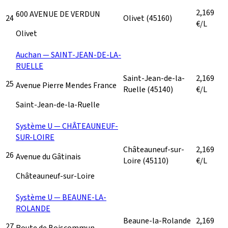
2,169
600 AVENUE DE VERDUN
24
Olivet
(45160)
€/L
Olivet
Auchan — SAINT-JEAN-DE-LA-
RUELLE
Saint-Jean-de-la-
2,169
25
Avenue Pierre Mendes France
Ruelle
(45140)
€/L
Saint-Jean-de-la-Ruelle
Système U — CHÂTEAUNEUF-
SUR-LOIRE
Châteauneuf-sur-
2,169
26
Avenue du Gâtinais
Loire
(45110)
€/L
Châteauneuf-sur-Loire
Système U — BEAUNE-LA-
ROLANDE
Beaune-la-Rolande
2,169
27
Route de Boiscommun