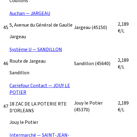
Coullons
Auchan — JARGEAU
2,189
5, Avenue du Général de Gaulle
45
Jargeau
(45150)
€/L
Jargeau
Système U — SANDILLON
2,189
Route de Jargeau
46
Sandillon
(45640)
€/L
Sandillon
Carrefour Contact — JOUY LE
POTIER
Jouy le Potier
2,189
18 ZAC DE LA POTERIE RTE
47
(45370)
€/L
D'ORLEANS
Jouy le Potier
Intermarché — SAINT-JEAN-