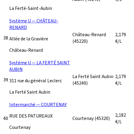
La Ferté-Saint-Aubin
Système U — CHÂTEAU-
RENARD
Château-Renard
2,179
38
Allée de la Gravière
(45220)
€/L
Château-Renard
Système U — LA FERTÉ SAINT
AUBIN
La Ferté Saint Aubin
2,179
39
311 rue du général Leclerc
(45240)
€/L
La Ferté Saint Aubin
Intermarché — COURTENAY
2,182
RUE DES PATUREAUX
40
Courtenay
(45320)
€/L
Courtenay