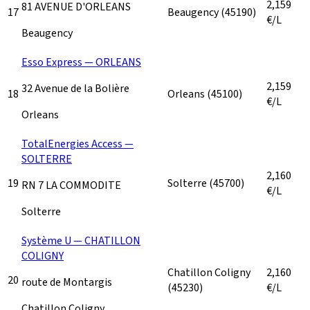
2,159
81 AVENUE D'ORLEANS
17
Beaugency
(45190)
€/L
Beaugency
Esso Express — ORLEANS
2,159
32 Avenue de la Bolière
18
Orleans
(45100)
€/L
Orleans
TotalEnergies Access —
SOLTERRE
2,160
19
Solterre
(45700)
RN 7 LA COMMODITE
€/L
Solterre
Système U — CHATILLON
COLIGNY
Chatillon Coligny
2,160
20
route de Montargis
(45230)
€/L
Chatillon Coligny