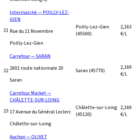
Intermarché — POILLY-LEZ-
GIEN
Poilly-Lez-Gien
2,163
21
Rue du 11 Novembre
(45500)
€/L
Poilly-Lez-Gien
Carrefour — SARAN
2,169
2601 route nationnale 20
22
Saran
(45770)
€/L
Saran
Carrefour Market —
CHÂLETTE-SUR-LOING
Châlette-sur-Loing
2,169
23
17 Avenue du Général Leclerc
(45120)
€/L
Châlette-sur-Loing
Auchan — OLIVET