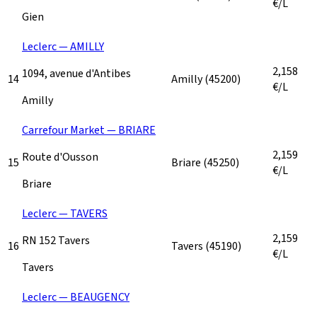
€/L
Gien
Leclerc — AMILLY
2,158
1094, avenue d'Antibes
14
Amilly
(45200)
€/L
Amilly
Carrefour Market — BRIARE
2,159
Route d'Ousson
15
Briare
(45250)
€/L
Briare
Leclerc — TAVERS
2,159
RN 152 Tavers
16
Tavers
(45190)
€/L
Tavers
Leclerc — BEAUGENCY