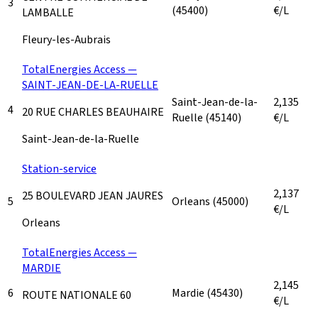
3
(45400)
€/L
LAMBALLE
Fleury-les-Aubrais
TotalEnergies Access —
SAINT-JEAN-DE-LA-RUELLE
Saint-Jean-de-la-
2,135
4
20 RUE CHARLES BEAUHAIRE
Ruelle
(45140)
€/L
Saint-Jean-de-la-Ruelle
Station-service
2,137
25 BOULEVARD JEAN JAURES
5
Orleans
(45000)
€/L
Orleans
TotalEnergies Access —
MARDIE
2,145
6
Mardie
(45430)
ROUTE NATIONALE 60
€/L