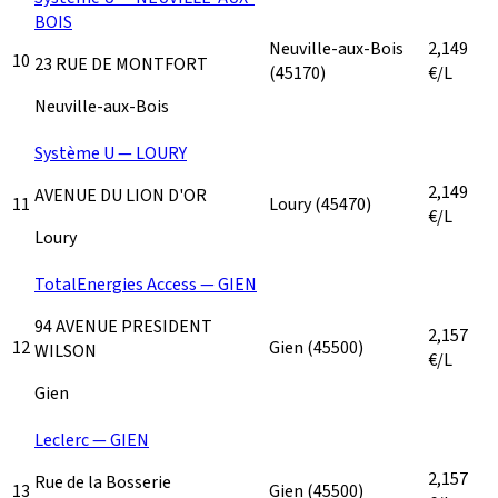
BOIS
Neuville-aux-Bois
2,149
10
23 RUE DE MONTFORT
(45170)
€/L
Neuville-aux-Bois
Système U — LOURY
2,149
AVENUE DU LION D'OR
11
Loury
(45470)
€/L
Loury
TotalEnergies Access — GIEN
94 AVENUE PRESIDENT
2,157
12
Gien
(45500)
WILSON
€/L
Gien
Leclerc — GIEN
2,157
Rue de la Bosserie
13
Gien
(45500)