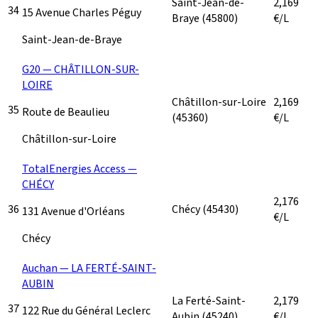
Saint-Jean-de-
2,169
34
15 Avenue Charles Péguy
Braye
(45800)
€/L
Saint-Jean-de-Braye
G20 — CHÂTILLON-SUR-
LOIRE
Châtillon-sur-Loire
2,169
35
Route de Beaulieu
(45360)
€/L
Châtillon-sur-Loire
TotalEnergies Access —
CHÉCY
2,176
36
Chécy
(45430)
131 Avenue d'Orléans
€/L
Chécy
Auchan — LA FERTÉ-SAINT-
AUBIN
La Ferté-Saint-
2,179
37
122 Rue du Général Leclerc
Aubin
(45240)
€/L