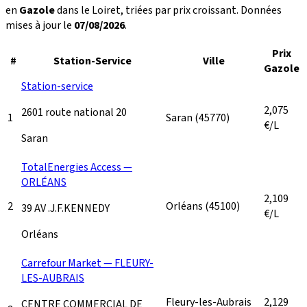
en
Gazole
dans le Loiret, triées par prix croissant. Données
mises à jour le
07/08/2026
.
Prix
#
Station-Service
Ville
Gazole
Station-service
2,075
2601 route national 20
1
Saran
(45770)
€/L
Saran
TotalEnergies Access —
ORLÉANS
2,109
2
Orléans
(45100)
39 AV .J.F.KENNEDY
€/L
Orléans
Carrefour Market — FLEURY-
LES-AUBRAIS
Fleury-les-Aubrais
2,129
CENTRE COMMERCIAL DE