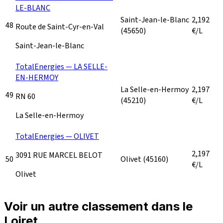
LE-BLANC
Saint-Jean-le-Blanc
2,192
48
Route de Saint-Cyr-en-Val
(45650)
€/L
Saint-Jean-le-Blanc
TotalEnergies — LA SELLE-
EN-HERMOY
La Selle-en-Hermoy
2,197
49
RN 60
(45210)
€/L
La Selle-en-Hermoy
TotalEnergies — OLIVET
2,197
3091 RUE MARCEL BELOT
50
Olivet
(45160)
€/L
Olivet
Voir un autre classement dans le
Loiret