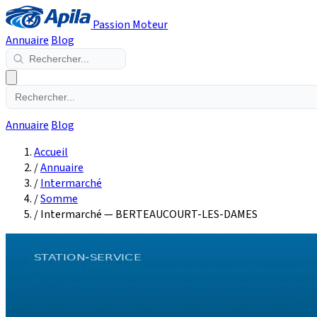
Passion Moteur
Annuaire
Blog
Annuaire
Blog
Accueil
/
Annuaire
/
Intermarché
/
Somme
/
Intermarché — BERTEAUCOURT-LES-DAMES