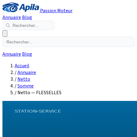
Passion Moteur
Annuaire
Blog
Annuaire
Blog
Accueil
/
Annuaire
/
Netto
/
Somme
/
Netto — FLESSELLES