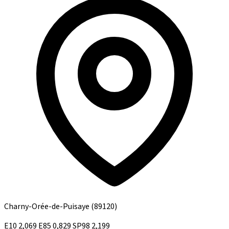
Charny-Orée-de-Puisaye
(89120)
E10
2,069
E85
0,829
SP98
2,199