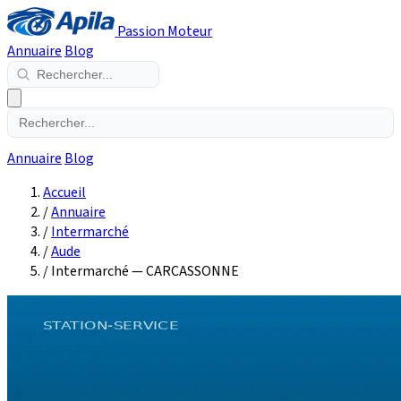
Passion Moteur
Annuaire
Blog
Annuaire
Blog
Accueil
/
Annuaire
/
Intermarché
/
Aude
/
Intermarché — CARCASSONNE