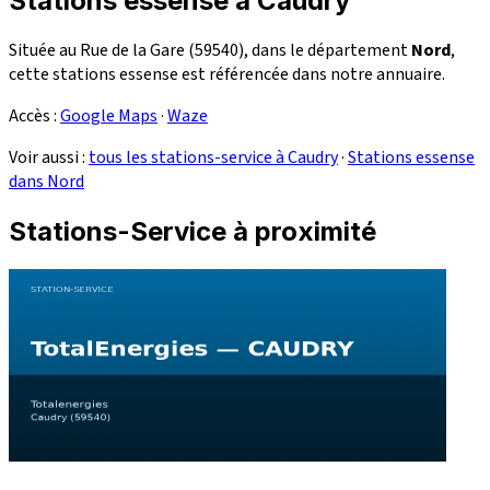
Stations essense à Caudry
Située au Rue de la Gare (59540), dans le département
Nord
,
cette stations essense est référencée dans notre annuaire.
Accès :
Google Maps
·
Waze
Voir aussi :
tous les stations-service à Caudry
·
Stations essense
dans Nord
Stations-Service à proximité