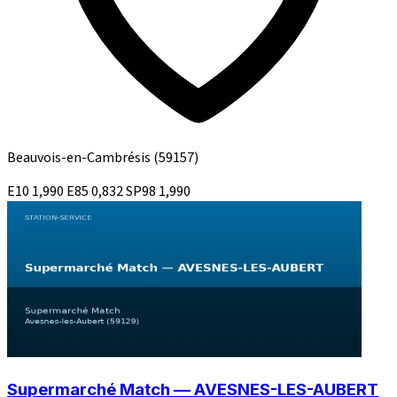
Beauvois-en-Cambrésis
(59157)
E10
1,990
E85
0,832
SP98
1,990
Supermarché Match — AVESNES-LES-AUBERT