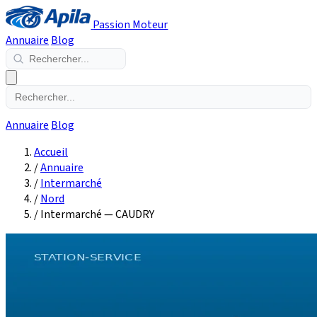
Passion Moteur
Annuaire
Blog
Annuaire
Blog
Accueil
/
Annuaire
/
Intermarché
/
Nord
/
Intermarché — CAUDRY