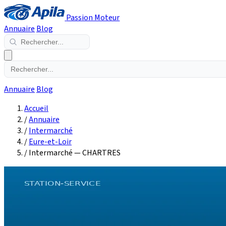
Passion Moteur
Annuaire
Blog
Annuaire
Blog
Accueil
/
Annuaire
/
Intermarché
/
Eure-et-Loir
/
Intermarché — CHARTRES