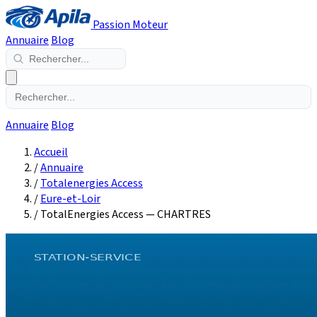
Passion Moteur
Annuaire
Blog
Annuaire
Blog
Accueil
/
Annuaire
/
Totalenergies Access
/
Eure-et-Loir
/
TotalEnergies Access — CHARTRES