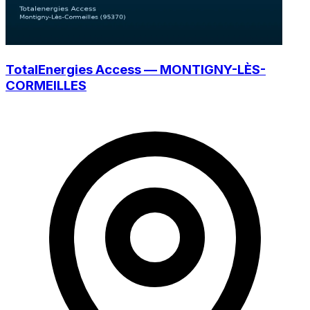
TotalEnergies Access — MONTIGNY-LÈS-
CORMEILLES