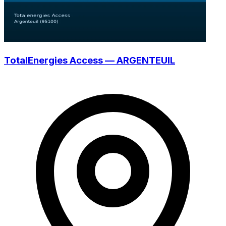
TotalEnergies Access — ARGENTEUIL