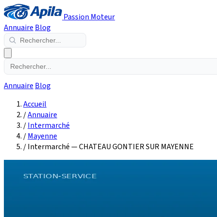
Passion Moteur
Annuaire
Blog
Annuaire
Blog
Accueil
/
Annuaire
/
Intermarché
/
Mayenne
/
Intermarché — CHATEAU GONTIER SUR MAYENNE