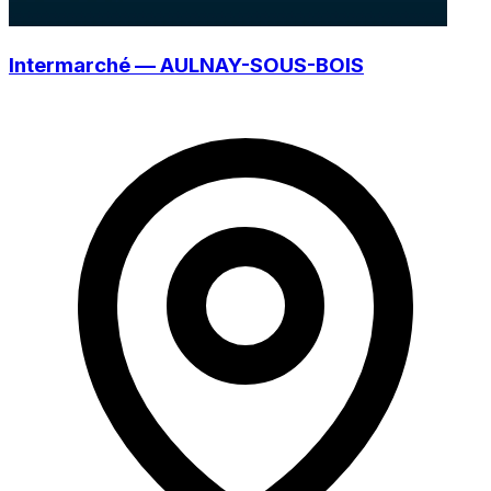
Intermarché — AULNAY-SOUS-BOIS