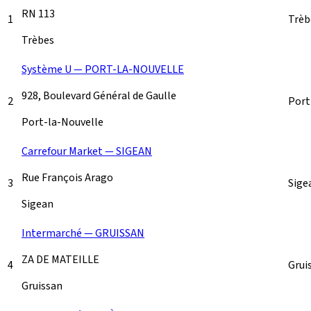
RN 113
1
Trè
Trèbes
Système U — PORT-LA-NOUVELLE
928, Boulevard Général de Gaulle
2
Port
Port-la-Nouvelle
Carrefour Market — SIGEAN
Rue François Arago
3
Sige
Sigean
Intermarché — GRUISSAN
ZA DE MATEILLE
4
Grui
Gruissan