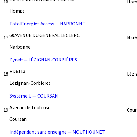
16
Hom
Homps
TotalEnergies Access — NARBONNE
60AVENUE DU GENERAL LECLERC
17
Nar
Narbonne
Dyneff — LÉZIGNAN-CORBIÈRES
RD6113
18
Lézi
Lézignan-Corbières
Système U — COURSAN
Avenue de Toulouse
19
Cou
Coursan
Indépendant sans enseigne — MOUTHOUMET