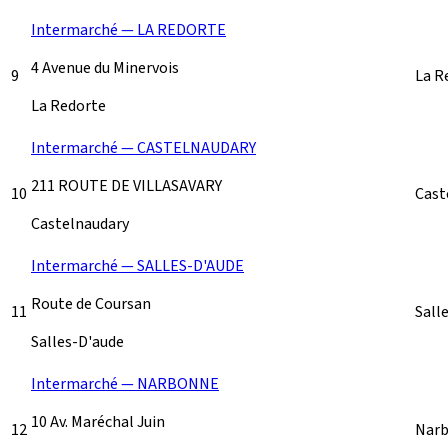
Intermarché — LA REDORTE
4 Avenue du Minervois
9
La R
La Redorte
Intermarché — CASTELNAUDARY
211 ROUTE DE VILLASAVARY
10
Cast
Castelnaudary
Intermarché — SALLES-D'AUDE
Route de Coursan
11
Sall
Salles-D'aude
Intermarché — NARBONNE
10 Av. Maréchal Juin
12
Nar