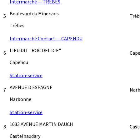
Intermarché — TRÈBES
Boulevard du Minervois
5
Trè
Trèbes
Intermarché Contact — CAPENDU
LIEU DIT "ROC DEL DIE"
6
Cap
Capendu
Station-service
AVENUE D ESPAGNE
7
Nar
Narbonne
Station-service
1033 AVENUE MARTIN DAUCH
8
Cast
Castelnaudary