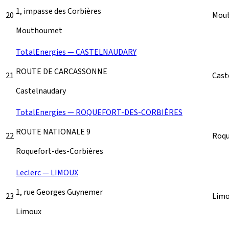
1, impasse des Corbières
20
Mou
Mouthoumet
TotalEnergies — CASTELNAUDARY
ROUTE DE CARCASSONNE
21
Cast
Castelnaudary
TotalEnergies — ROQUEFORT-DES-CORBIÈRES
ROUTE NATIONALE 9
22
Roqu
Roquefort-des-Corbières
Leclerc — LIMOUX
1, rue Georges Guynemer
23
Lim
Limoux