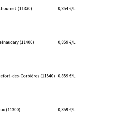
thoumet
(11330)
0,854
€/L
elnaudary
(11400)
0,859
€/L
efort-des-Corbières
(11540)
0,859
€/L
oux
(11300)
0,859
€/L