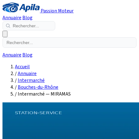
Passion Moteur
Annuaire
Blog
Annuaire
Blog
Accueil
/
Annuaire
/
Intermarché
/
Bouches-du-Rhône
/
Intermarché — MIRAMAS