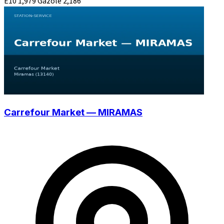
E10
1,979
Gazole
2,186
Carrefour Market — MIRAMAS