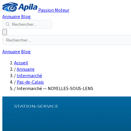
Passion Moteur
Annuaire
Blog
Annuaire
Blog
Accueil
/
Annuaire
/
Intermarché
/
Pas-de-Calais
/
Intermarché — NOYELLES-SOUS-LENS