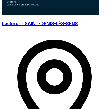
Leclerc — SAINT-DENIS-LÈS-SENS