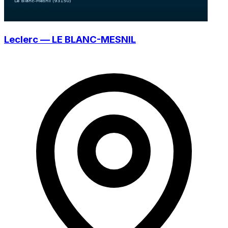
Leclerc — LE BLANC-MESNIL