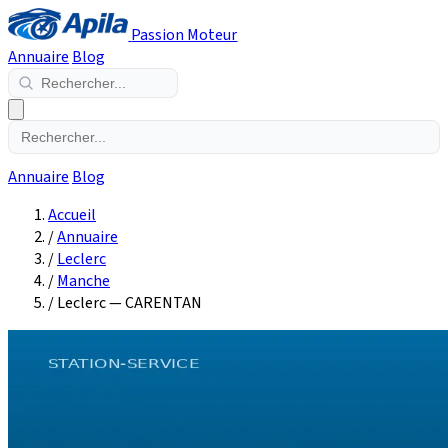
Passion Moteur
Annuaire
Blog
Annuaire
Blog
Accueil
/
Annuaire
/
Leclerc
/
Manche
/
Leclerc — CARENTAN