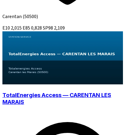
Carentan
(50500)
E10
2,015
E85
0,828
SP98
2,109
TotalEnergies Access — CARENTAN LES
MARAIS