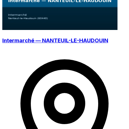
Intermarché — NANTEUIL-LE-HAUDOUIN