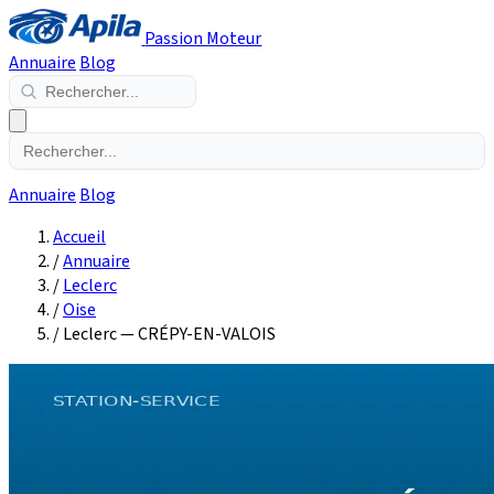
Passion Moteur
Annuaire
Blog
Annuaire
Blog
Accueil
/
Annuaire
/
Leclerc
/
Oise
/
Leclerc — CRÉPY-EN-VALOIS