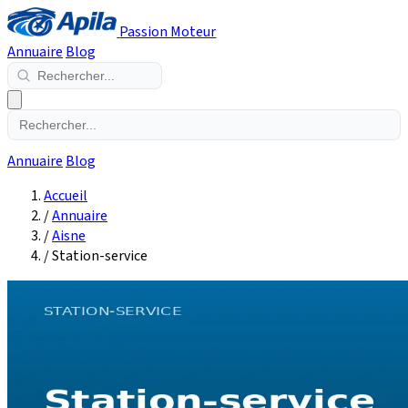
Passion Moteur
Annuaire
Blog
Annuaire
Blog
Accueil
/
Annuaire
/
Aisne
/
Station-service