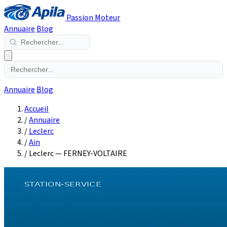
Passion Moteur
Annuaire
Blog
Annuaire
Blog
Accueil
/
Annuaire
/
Leclerc
/
Ain
/
Leclerc — FERNEY-VOLTAIRE