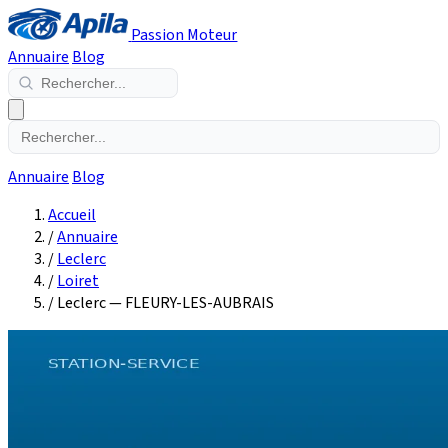
Passion Moteur
Annuaire
Blog
Annuaire
Blog
Accueil
/
Annuaire
/
Leclerc
/
Loiret
/
Leclerc — FLEURY-LES-AUBRAIS