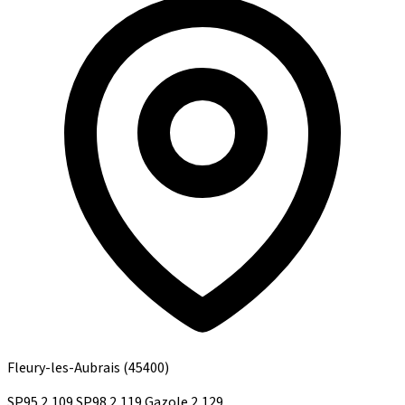
Fleury-les-Aubrais
(45400)
SP95
2,109
SP98
2,119
Gazole
2,129