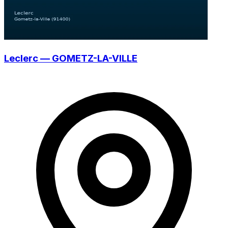
Leclerc — GOMETZ-LA-VILLE