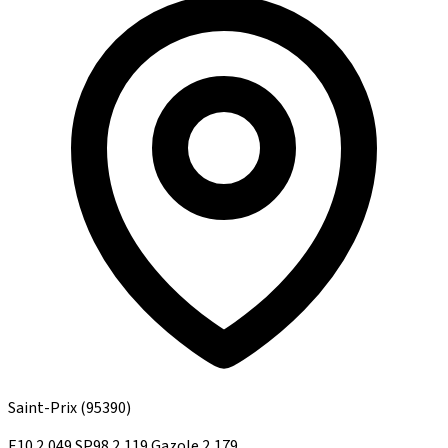
Saint-Prix
(95390)
E10
2,049
SP98
2,119
Gazole
2,179