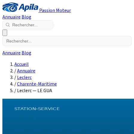
Passion Moteur
Annuaire
Blog
Annuaire
Blog
Accueil
/
Annuaire
/
Leclerc
/
Charente-Maritime
/
Leclerc — LE GUA