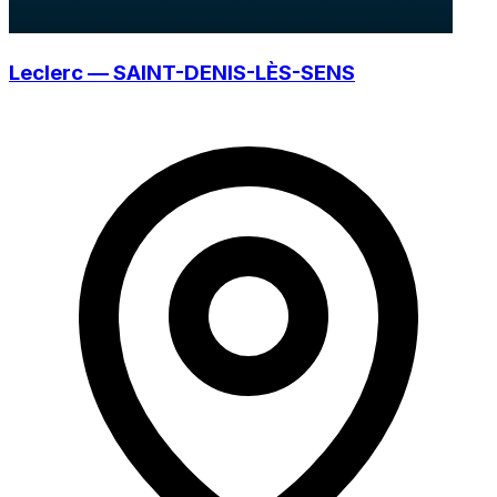
Leclerc — SAINT-DENIS-LÈS-SENS