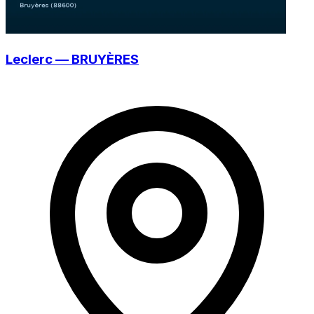
Leclerc — BRUYÈRES