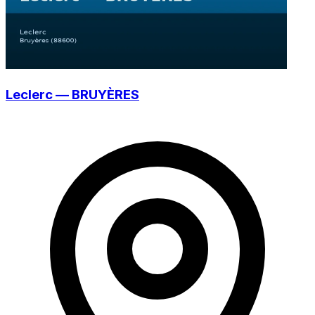
Leclerc — BRUYÈRES