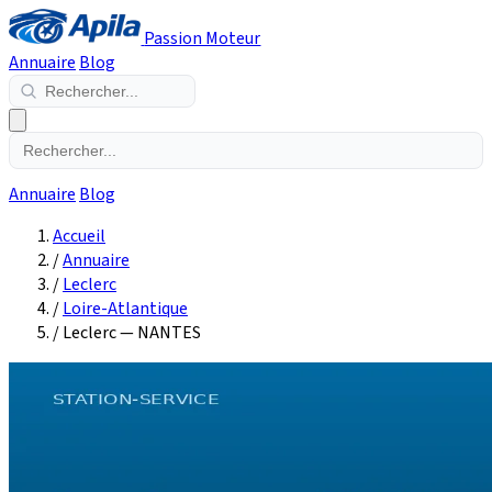
Passion Moteur
Annuaire
Blog
Annuaire
Blog
Accueil
/
Annuaire
/
Leclerc
/
Loire-Atlantique
/
Leclerc — NANTES