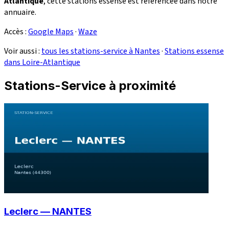
Atlantique
, cette stations essense est référencée dans notre
annuaire.
Accès :
Google Maps
·
Waze
Voir aussi :
tous les stations-service à Nantes
·
Stations essense
dans Loire-Atlantique
Stations-Service à proximité
Leclerc — NANTES